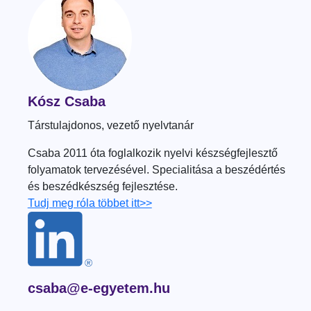
Kósz Csaba
Társtulajdonos, vezető nyelvtanár
Csaba 2011 óta foglalkozik nyelvi készségfejlesztő
folyamatok tervezésével. Specialitása a beszédértés
és beszédkészség fejlesztése.
Tudj meg róla többet itt>>
csaba@e-egyetem.hu